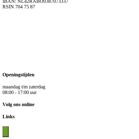
IBAN: NL42RABO0387073337
RSIN 704 75 87
Openingstijden
maandag t/m zaterdag
08:00 - 17:00 uur
Volg ons online
Links