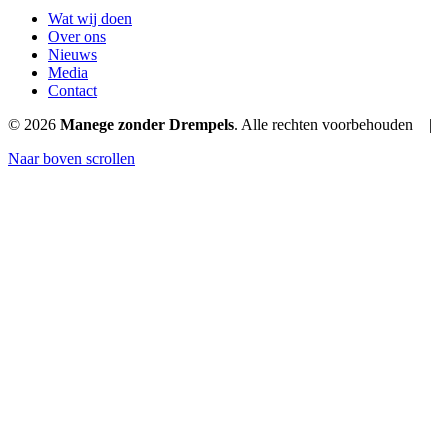
Wat wij doen
Over ons
Nieuws
Media
Contact
© 2026
Manege zonder Drempels
. Alle rechten voorbehouden | R
Naar boven scrollen