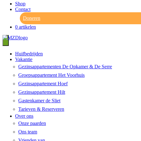
Shop
Contact
Doneren
0 artikelen
Huifbedrijden
Vakantie
Gezinsappartementen De Opkamer & De Serre
Groepsappartement Het Voorhuis
Gezinsappartement Hoef
Gezinsappartement Hilt
Gastenkamer de Sliet
Tarieven & Reserveren
Over ons
Onze paarden
Ons team
Vrienden van